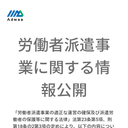
労働者派遣事
業に関する情
報公開
「労働者派遣事業の適正な運営の確保及び派遣労
働者の保護等に関する法律」法第
条第
項、則
23
5
第
条の
第
項の定めにより、以下の内容につい
18
2
3