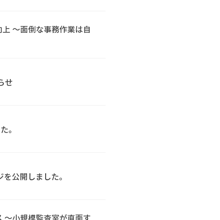
向上 ～面倒な事務作業は自
らせ
した。
ジを公開しました。
スメ ～小規模監査室が直面す