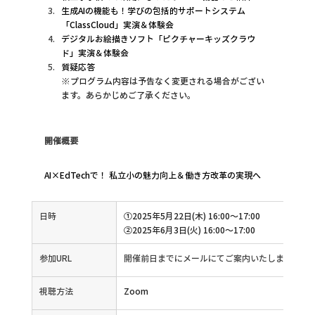
生成AIの機能も！学びの包括的サポートシステム
「ClassCloud」実演＆体験会
デジタルお絵描きソフト「ピクチャーキッズクラウ
ド」実演＆体験会
質疑応答
※プログラム内容は予告なく変更される場合がござい
ます。あらかじめご了承ください。
開催概要
AI×EdTechで！ 私立小の魅力向上＆働き方改革の実現へ
日時
①2025年5月22日(木) 16:00～17:00
②2025年6月3日(火) 16:00～17:00
参加URL
開催前日までにメールにてご案内いたします
視聴方法
Zoom 