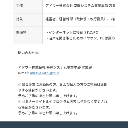
主催
アドワー株式会社 基幹システム事業本部 営業部
対象
経営者、経営幹部（取締役・執行役員）、内部監査部
準備物
・インターネットに接続されたPC
・音声を聞き取るためのイヤホン、PC付属のスピー
問い合わせ先
アドワー株式会社 基幹システム事業本部 営業部
e-mail: 
aw.eve@th-grp.jp
※競合企業にお勤めの方、および個人の方のご視聴はお断
りする場合がございます。
予めご了承のほどお願い申し上げます。
※セミナータイトルやプログラム内容は予告なく変更され
る場合がございます。
予めご了承のほどお願い申し上げます。