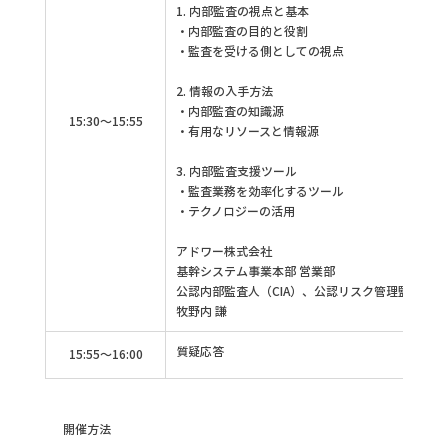
1. 内部監査の視点と基本
・内部監査の目的と役割
・監査を受ける側としての視点
2. 情報の入手方法
・
内部監査の知識源
15:30～15:55
・有用なリソースと情報源
3. 内部監査支援ツール
・
監査業務を効率化するツール
・テクノロジーの活用
アドワー株式会社
基幹システム事業本部 営業部
公認内部監査人（CIA）、公認リスク管理監査人（C
牧野内 謙
質疑応答
15:55～16:00
開催方法