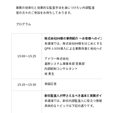
業務の効率化と効果的な監査手法を身につけたい内部監査
室の方々のご参加をお待ちしております。
プログラム
株式会社IHI様の事例紹介 ～お客様へのインタビ
本講演では、株式会社IHI様をはじめとする企業の
QPR J-SOX導入による業務改善と他社への導入
15:00～15:25
アドワー株式会社
基幹システム事業本部 営業部
内部統制コンサルタント
城 勇生
質疑応答
15:25～15:30
新任監査人が押さえるべき基本と実務ポイント
本講演では、新任内部監査人に役立つ情報を事例
具体的なトピックは下記の通りです。