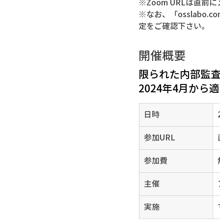
※Zoom URLは直
※なお、「osslabo
定をご確認下さい。
開催概要
限られた内部監
2024年4月から
日時
参加URL
参加費
主催
​実施