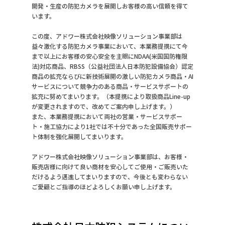
開発・生産の防犯カメラを展開しお客様の高い信頼を得て
います。
この度、アドワー株式会社映像ソリューション事業部は
益々激化する防犯カメラ事業において、本業務提携にて今
まで以上にお客様の安心安全を主眼にNDAA(米国国防権限
法)対応商品、RBSS（公益社団法人日本防犯設備協会）認定
商品の拡充ならびに新技術展開の激しい防犯カメラ商品・AI
サービスについて競争力のある商品・サービスサポートの
拡充に努めてまいります。（本提携により取扱商品Line-up
が変更されますので、改めてご案内申し上げます。）
また、本業務提携において両社の営業・サービスサポー
ト・施工協力により1社では不十分であった全国販売サポー
ト体制を強化展開してまいります。
アドワー株式会社映像ソリューション事業部は、お客様・
販売店様に向けて良い商材を安心してご使用・ご販売いた
だけるよう邁進してまいりますので、今後とも変わらない
ご愛顧とご指導のほどよろしくお願い申し上げます。