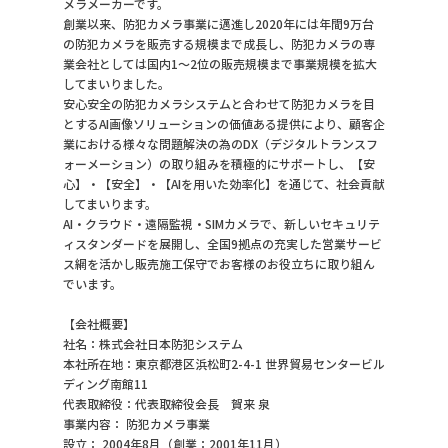
メラメーカーです。
創業以来、防犯カメラ事業に邁進し2020年には年間9万台
の防犯カメラを販売する規模まで成長し、防犯カメラの専
業会社としては国内1～2位の販売規模まで事業規模を拡大
してまいりました。
安心安全の防犯カメラシステムと合わせて防犯カメラを目
とするAI画像ソリューションの価値ある提供により、顧客企
業における様々な問題解決の為のDX（デジタルトランスフ
ォーメーション）の取り組みを積極的にサポートし、【安
心】・【安全】・【AIを用いた効率化】を通じて、社会貢献
してまいります。
AI・クラウド・遠隔監視・SIMカメラで、新しいセキュリテ
ィスタンダードを展開し、全国9拠点の充実した営業サービ
ス網を活かし販売施工保守でお客様のお役立ちに取り組ん
でいます。
【会社概要】
社名：株式会社日本防犯システム
本社所在地：東京都港区浜松町2-4-1 世界貿易センタービル
ディング南館11
代表取締役：代表取締役会長　賀来 泉
事業内容： 防犯カメラ事業
設立： 2004年8月（創業：2001年11月）