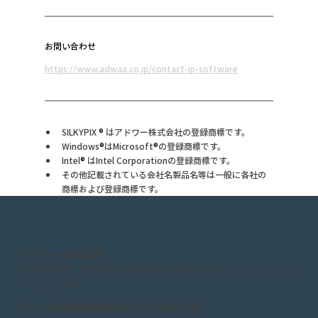
お問い合わせ
https://www.adwaa.co.jp/contact-ip-software
SILKYPIX 
®
 はアドワー株式会社の登録商標です。
Windows
®
はMicrosoft
®
の登録商標です。
Intel
®
 はIntel Corporationの登録商標です。
その他記載されている会社名製品名等は一般に各社の
商標および登録商標です。
アドワー株式会社
〒
102-0071
東京都千代田区富士見
2-7
-
2
ステージビル
ディング
13F
プライバシーポリシー
労働者派遣事業に関する情報公開