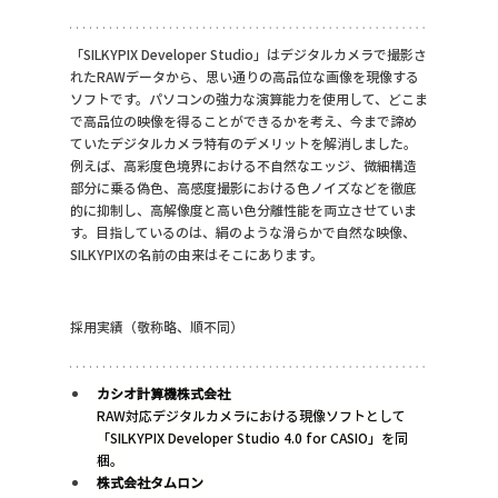
「SILKYPIX Developer Studio」はデジタルカメラで撮影さ
れたRAWデータから、思い通りの高品位な画像を現像する
ソフトです。パソコンの強力な演算能力を使用して、どこま
で高品位の映像を得ることができるかを考え、今まで諦め
ていたデジタルカメラ特有のデメリットを解消しました。
例えば、高彩度色境界における不自然なエッジ、微細構造
部分に乗る偽色、高感度撮影における色ノイズなどを徹底
的に抑制し、高解像度と高い色分離性能を両立させていま
す。目指しているのは、絹のような滑らかで自然な映像、
SILKYPIXの名前の由来はそこにあります。
採用実績（敬称略、順不同）
カシオ計算機株式会社
RAW対応デジタルカメラにおける現像ソフトとして
「SILKYPIX Developer Studio 4.0 for CASIO」を同
梱。
株式会社タムロン