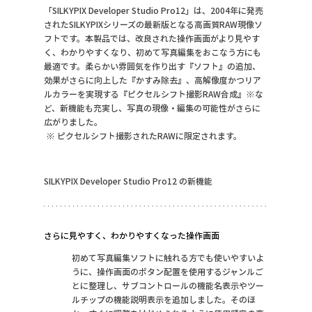
「SILKYPIX Developer Studio Pro12」は、2004年に発売
されたSILKYPIXシリーズの最新版となる高画質RAW現像ソ
フトです。本製品では、改良された操作画面がより見やす
く、わかりやすくなり、初めて写真編集をおこなう方にも
最適です。柔らかい雰囲気を作り出す『ソフト』の追加、
効果がさらに向上した『かすみ除去』、高解像度かつリア
ルカラーを実現する『ピクセルシフト撮影RAW合成』※な
ど、新機能も充実し、写真の現像・編集の可能性がさらに
広がりました。
 ※ ピクセルシフト撮影されたRAWに限定されます。
SILKYPIX Developer Studio Pro12 の新機能
さらに見やすく、わかりやすくなった操作画面
初めて写真編集ソフトに触れる方でも使いやすいよ
うに、操作画面のボタン配置を使用するジャンルご
とに整理し、サブコントロールの機能名表示やツー
ルチップの機能説明表示を追加しました。そのほ