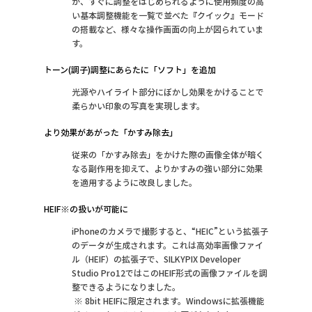
か、すぐに調整をはじめられるように使用頻度の高
い基本調整機能を一覧で並べた『クイック』モード
の搭載など、様々な操作画面の向上が図られていま
す。
トーン(調子)調整にあらたに「ソフト」を追加
光源やハイライト部分にぼかし効果をかけることで
柔らかい印象の写真を実現します。
より効果があがった「かすみ除去」
従来の「かすみ除去」をかけた際の画像全体が暗く
なる副作用を抑えて、よりかすみの強い部分に効果
を適用するように改良しました。
HEIF※の扱いが可能に
iPhoneのカメラで撮影すると、“HEIC”という拡張子
のデータが生成されます。これは高効率画像ファイ
ル（HEIF）の拡張子で、SILKYPIX Developer 
Studio Pro12ではこのHEIF形式の画像ファイルを調
整できるようになりました。
 ※ 8bit HEIFに限定されます。Windowsに拡張機能