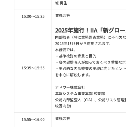
城 勇生
質疑応答
15:30～15:35
2025年施行！IIA「新グロー
内部監査（特に業務監査業務）に不可欠な「グロ
2025年1月9日から適用されます。
本講演では、
・基準改訂の背景と目的
・各内部監査人が知っておくべき重要なポイント
15:35～15:55
・実践的な内部監査の実現に向けたヒント
を中心に解説します。
アドワー株式会社
基幹システム事業本部 営業部
公認内部監査人（CIA）、公認リスク管理監査人（C
牧野内 謙
質疑応答
15:55～16:00