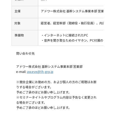
主催
アドワー株式会社 基幹システム事業本部 営業部
対象
経営者、経営幹部（取締役・執行役員）、内部監査部
準備物
・インターネットに接続されたPC
・音声を聞き取るためのイヤホン、PC付属のスピー
問い合わせ先
アドワー株式会社 基幹システム事業本部 営業部
e-mail: 
aw.eve@th-grp.jp
※競合企業にお勤めの方、および個人の方のご視聴はお断
りする場合がございます。
予めご了承のほどお願い申し上げます。
※セミナータイトルやプログラム内容は予告なく変更され
る場合がございます。
予めご了承のほどお願い申し上げます。