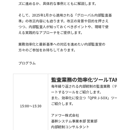
ズに進めるか、具体的な事例とともに解説します。
そして、2025年1月から適用される「グローバル内部監査基
準」の改正内容にも迫ります。改正の背景や目的を押さえ
つつ、内部監査人が知っておくべきポイントや、現場で使
える実践的なアプローチをご提供します。
業務効率化と最新基準への対応を進めたい内部監査室の
方々のご参加をお待ちしております。
プログラム
監査業務の効率化ツールTAMIC
毎年繰り返される内部統制の監査業務（テスト実
ートするツールをご紹介します。
また、効率化に役立つ「QPR J-SOX」ツールと
ご紹介します。
15:00～15:30
アドワー株式会社
基幹システム事業本部 営業部
内部統制コンサルタント